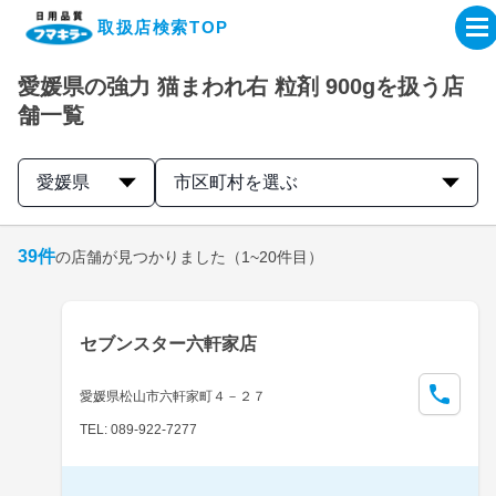
取扱店検索TOP
愛媛県の強力 猫まわれ右 粒剤 900gを扱う店
企業・IR情報サイト
舗一覧
製品情報サイト
愛媛県
市区町村を選ぶ
オンラインショップ
39
件
の店舗が見つかりました
（1~20件目）
製品検索はこちら
セブンスター六軒家店
取扱店検索はこちら
愛媛県松山市六軒家町４－２７
TEL: 089-922-7277