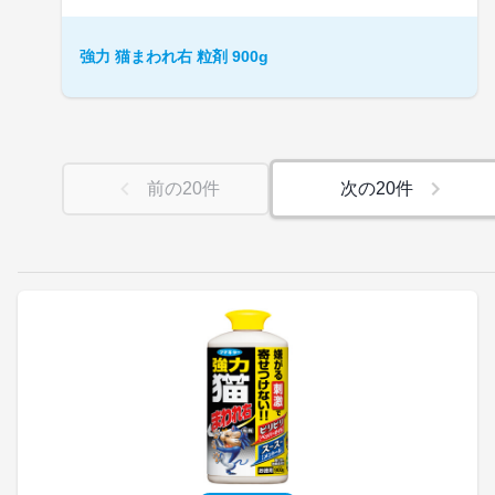
強力 猫まわれ右 粒剤 900g
前の
20
件
次の
20
件