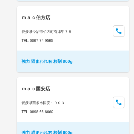
ｍａｃ伯方店
愛媛県今治市伯方町有津甲７５
TEL: 0897-74-9595
強力 猫まわれ右 粒剤 900g
ｍａｃ国安店
愛媛県西条市国安１００３
TEL: 0898-66-6660
強力 猫まわれ右 粒剤 900g