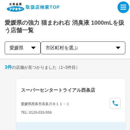
取扱店検索TOP
愛媛県の強力 猫まわれ右 消臭液 1000mLを扱
企業・IR情報サイト
う店舗一覧
製品情報サイト
愛媛県
市区町村を選ぶ
オンラインショップ
3
件
の店舗が見つかりました
（1~3件目）
製品検索はこちら
スーパーセンタートライアル西条店
取扱店検索はこちら
愛媛県西条市喜多川８１１－１
TEL: 0120-033-559