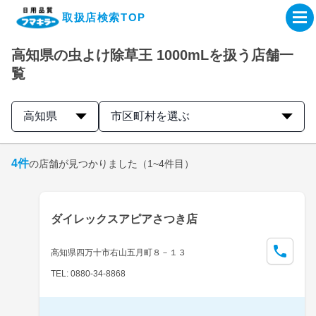
取扱店検索TOP
高知県の虫よけ除草王 1000mLを扱う店舗一
企業・IR情報サイト
覧
製品情報サイト
高知県
市区町村を選ぶ
オンラインショップ
4
件
の店舗が見つかりました
（1~4件目）
製品検索はこちら
ダイレックスアピアさつき店
取扱店検索はこちら
高知県四万十市右山五月町８－１３
TEL: 0880-34-8868