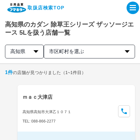
取扱店検索TOP
高知県のカダン 除草王シリーズ ザッソージエ
企業・IR情報サイト
ース 5Lを扱う店舗一覧
製品情報サイト
高知県
市区町村を選ぶ
オンラインショップ
1
件
の店舗が見つかりました
（1~1件目）
製品検索はこちら
ｍａｃ大津店
取扱店検索はこちら
高知県高知市大津乙１０７１
TEL: 088-866-2277