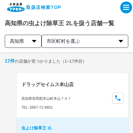
取扱店検索TOP
高知県の虫よけ除草王 2Lを扱う店舗一覧
企業・IR情報サイト
高知県
市区町村を選ぶ
製品情報サイト
17
件
の店舗が見つかりました
（1~17件目）
オンラインショップ
製品検索はこちら
ドラッグセイムス本山店
取扱店検索はこちら
高知県長岡郡本山町本山７９７
TEL: 0887-72-9801
虫よけ除草王 2L