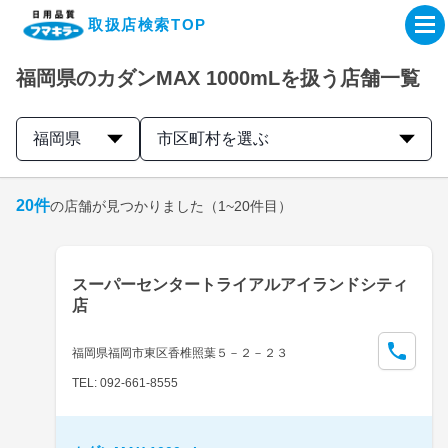
取扱店検索TOP
福岡県のカダンMAX 1000mLを扱う店舗一覧
企業・IR情報サイト
福岡県
市区町村を選ぶ
製品情報サイト
20
件
の店舗が見つかりました
（1~20件目）
オンラインショップ
製品検索はこちら
スーパーセンタートライアルアイランドシティ
店
取扱店検索はこちら
福岡県福岡市東区香椎照葉５－２－２３
TEL: 092-661-8555