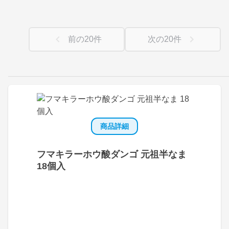
前の
20
件
次の
20
件
商品詳細
フマキラーホウ酸ダンゴ 元祖半なま
18個入