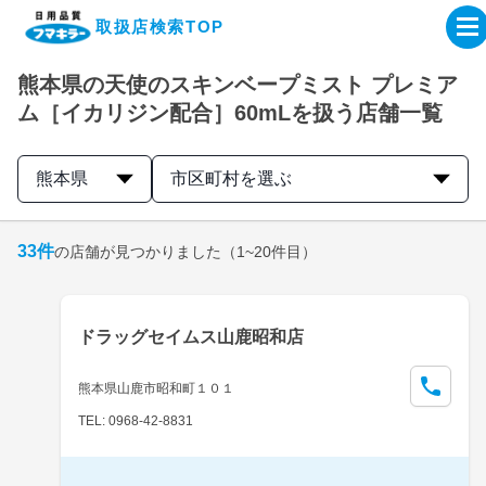
取扱店検索TOP
熊本県の天使のスキンベープミスト プレミア
企業・IR情報サイト
ム［イカリジン配合］60mLを扱う店舗一覧
製品情報サイト
熊本県
市区町村を選ぶ
オンラインショップ
33
件
の店舗が見つかりました
（1~20件目）
製品検索はこちら
ドラッグセイムス山鹿昭和店
取扱店検索はこちら
熊本県山鹿市昭和町１０１
TEL: 0968-42-8831