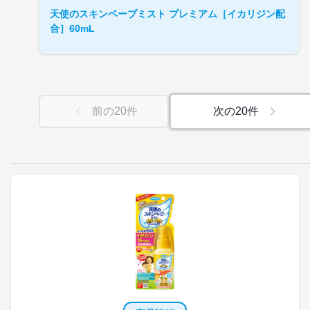
天使のスキンベープミスト プレミアム［イカリジン配
合］60mL
前の
20
件
次の
20
件