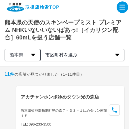
取扱店検索TOP
熊本県の天使のスキンベープミスト プレミア
企業・IR情報サイト
ム NHKいないいないばあっ!［イカリジン配
合］60mLを扱う店舗一覧
製品情報サイト
熊本県
市区町村を選ぶ
オンラインショップ
11
件
の店舗が見つかりました
（1~11件目）
製品検索はこちら
取扱店検索はこちら
アカチャンホンポゆめタウン光の森店
熊本県菊池郡菊陽町光の森７－３３－１ゆめタウン南館
１Ｆ
TEL: 096-233-3500