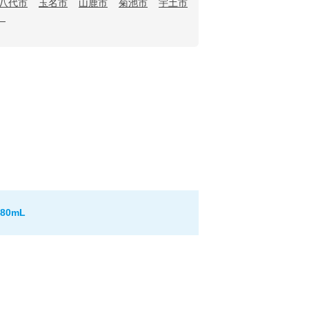
八代市
玉名市
山鹿市
菊池市
宇土市
）
0mL