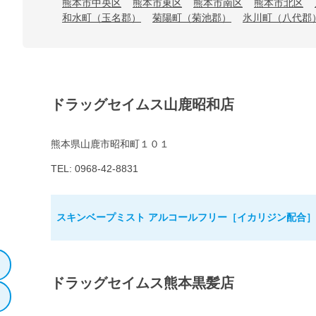
熊本市中央区
熊本市東区
熊本市南区
熊本市北区
和水町（玉名郡）
菊陽町（菊池郡）
氷川町（八代郡
ドラッグセイムス山鹿昭和店
熊本県山鹿市昭和町１０１
TEL: 0968-42-8831
スキンベープミスト アルコールフリー［イカリジン配合］8
ドラッグセイムス熊本黒髪店