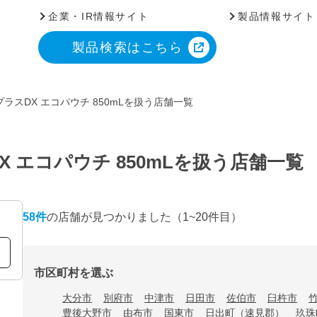
企業・IR情報サイト
製品情報サイト
製品検索はこちら
ラスDX エコパウチ 850mLを扱う店舗一覧
 エコパウチ 850mLを扱う店舗一覧
58
件
の店舗が見つかりました
（1~20件目）
市区町村を選ぶ
大分市
別府市
中津市
日田市
佐伯市
臼杵市
豊後大野市
由布市
国東市
日出町（速見郡）
玖珠