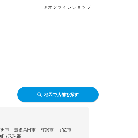
オンラインショップ
地図で店舗を探す
竹田市
豊後高田市
杵築市
宇佐市
町（玖珠郡）