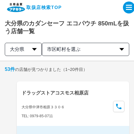
取扱店検索TOP
大分県のカダンセーフ エコパウチ 850mLを扱
企業・IR情報サイト
う店舗一覧
製品情報サイト
大分県
市区町村を選ぶ
オンラインショップ
53
件
の店舗が見つかりました
（1~20件目）
製品検索はこちら
ドラッグストアコスモス相原店
取扱店検索はこちら
大分県中津市相原３３０６
TEL: 0979-85-0711