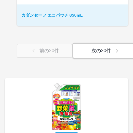
カダンセーフ エコパウチ 850mL
前の
20
件
次の
20
件