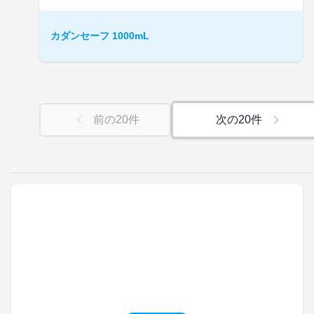
カダンセーフ 1000mL
前の
20
件
次の
20
件