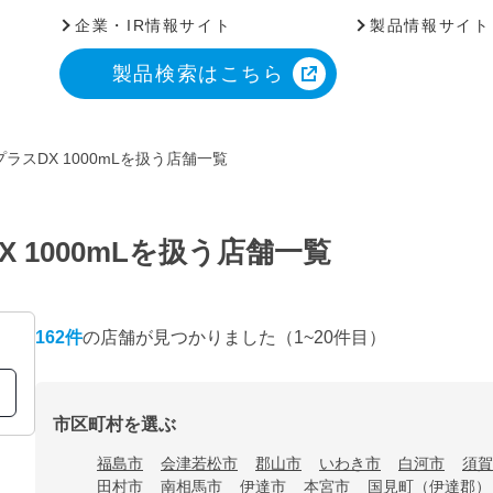
企業・IR情報サイト
製品情報サイト
製品検索はこちら
ラスDX 1000mLを扱う店舗一覧
 1000mLを扱う店舗一覧
162
件
の店舗が見つかりました
（1~20件目）
市区町村を選ぶ
福島市
会津若松市
郡山市
いわき市
白河市
須賀
田村市
南相馬市
伊達市
本宮市
国見町（伊達郡）