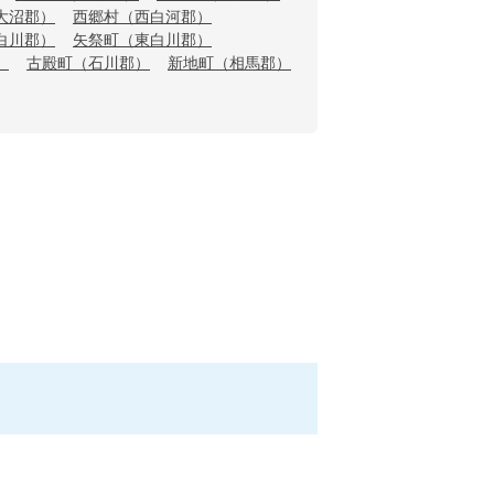
大沼郡）
西郷村（西白河郡）
白川郡）
矢祭町（東白川郡）
）
古殿町（石川郡）
新地町（相馬郡）