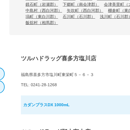
鏡石町（岩瀬郡）
下郷町（南会津郡）
会津美里町（
中島村（西白河郡）
矢吹町（西白河郡）
棚倉町（東
塙町（東白川郡）
石川町（石川郡）
浅川町（石川郡
飯舘村（相馬郡）
ツルハドラッグ喜多方塩川店
福島県喜多方市塩川町東栄町５－６－３
TEL: 0241-28-1268
カダンプラスDX 1000mL