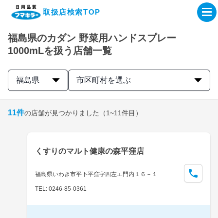
取扱店検索TOP
福島県のカダン 野菜用ハンドスプレー
企業・IR情報サイト
1000mLを扱う店舗一覧
製品情報サイト
福島県
市区町村を選ぶ
オンラインショップ
11
件
の店舗が見つかりました
（1~11件目）
製品検索はこちら
くすりのマルト健康の森平窪店
取扱店検索はこちら
福島県いわき市平下平窪字四左エ門内１６－１
TEL: 0246-85-0361