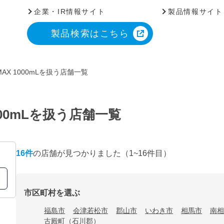
企業・IR情報サイト
製品情報サイト
製品検索はこちら
X 1000mLを扱う店舗一覧
00mLを扱う店舗一覧
16
件
の店舗が見つかりました
（1~16件目）
市区町村を選ぶ
福島市
会津若松市
郡山市
いわき市
相馬市
南相
古殿町（石川郡）