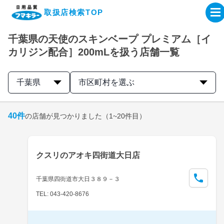
取扱店検索TOP
千葉県の天使のスキンベープ プレミアム［イ
企業・IR情報サイト
カリジン配合］200mLを扱う店舗一覧
製品情報サイト
千葉県
市区町村を選ぶ
オンラインショップ
40
件
の店舗が見つかりました
（1~20件目）
製品検索はこちら
クスリのアオキ四街道大日店
取扱店検索はこちら
千葉県四街道市大日３８９－３
TEL: 043-420-8676