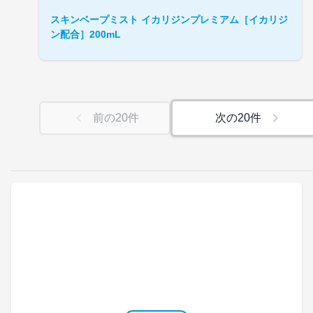
スキンベープミスト イカリジンプレミアム［イカリジ
ン配合］200mL
前の
20
件
次の
20
件