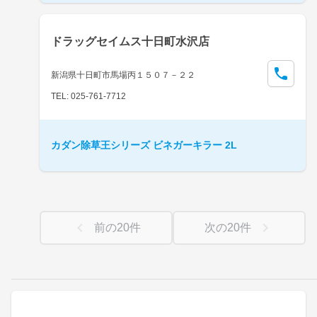
ドラッグセイムス十日町水沢店
新潟県十日町市馬場丙１５０７－２２
TEL: 025-761-7712
カダン除草王シリーズ ビネガーキラー 2L
前の
20
件
次の
20
件