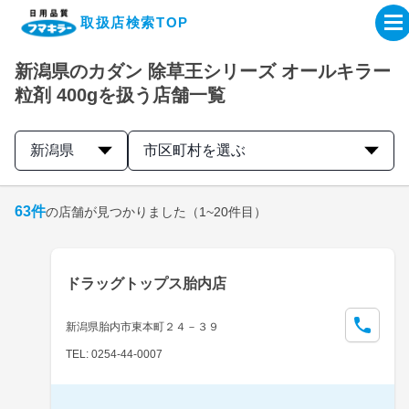
取扱店検索TOP
新潟県のカダン 除草王シリーズ オールキラー
企業・IR情報サイト
粒剤 400gを扱う店舗一覧
製品情報サイト
新潟県
市区町村を選ぶ
オンラインショップ
63
件
の店舗が見つかりました
（1~20件目）
製品検索はこちら
ドラッグトップス胎内店
取扱店検索はこちら
新潟県胎内市東本町２４－３９
TEL: 0254-44-0007