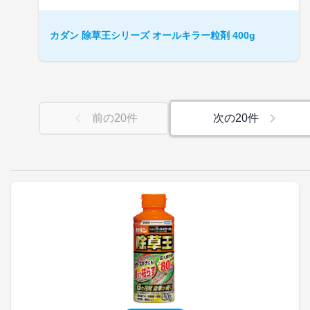
カダン 除草王シリーズ オールキラー粒剤 400g
前の
20
件
次の
20
件