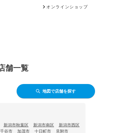
オンラインショップ
う店舗一覧
地図で店舗を探す
新潟市秋葉区
新潟市南区
新潟市西区
千谷市
加茂市
十日町市
見附市