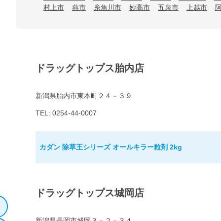
村上市
燕市
糸魚川市
妙高市
五泉市
上越市
ドラッグトップス胎内店
新潟県胎内市東本町２４－３９
TEL: 0254-44-0007
カダン 除草王シリーズ オールキラー粒剤 2kg
ドラッグトップス城岡店
新潟県長岡市城岡３－２－３４