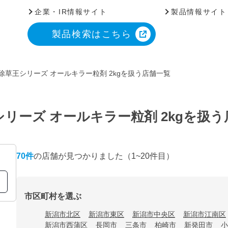
企業・IR情報サイト
製品情報サイト
製品検索はこちら
除草王シリーズ オールキラー粒剤 2kgを扱う店舗一覧
リーズ オールキラー粒剤 2kgを扱
70
件
の店舗が見つかりました
（1~20件目）
市区町村を選ぶ
新潟市北区
新潟市東区
新潟市中央区
新潟市江南区
新潟市西蒲区
長岡市
三条市
柏崎市
新発田市
小