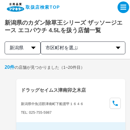
取扱店検索TOP
新潟県のカダン除草王シリーズ ザッソージエ
企業・IR情報サイト
ース エコパウチ 4.5Lを扱う店舗一覧
製品情報サイト
新潟県
市区町村を選ぶ
オンラインショップ
20
件
の店舗が見つかりました
（1~20件目）
製品検索はこちら
ドラッグセイムス津南卯之木店
取扱店検索はこちら
新潟県中魚沼郡津南町下船渡甲１６４６
TEL: 025-755-5987