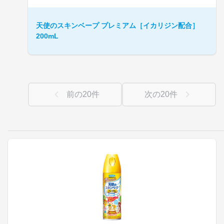
天使のスキンベープ プレミアム［イカリジン配合］
200mL
前の
20
件
次の
20
件