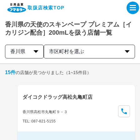
取扱店検索TOP
香川県の天使のスキンベープ プレミアム［イ
企業・IR情報サイト
カリジン配合］200mLを扱う店舗一覧
製品情報サイト
香川県
市区町村を選ぶ
オンラインショップ
15
件
の店舗が見つかりました
（1~15件目）
製品検索はこちら
ダイコクドラッグ高松丸亀町店
取扱店検索はこちら
香川県高松市丸亀町９－３
TEL: 087-821-5155