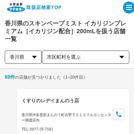
取扱店検索TOP
香川県のスキンベープミスト イカリジンプレ
企業・IR情報サイト
ミアム［イカリジン配合］200mLを扱う店舗
一覧
製品情報サイト
香川県
市区町村を選ぶ
オンラインショップ
69
件
の店舗が見つかりました
（1~20件目）
製品検索はこちら
取扱店検索はこちら
くすりのレデイまんのう店
香川県仲多度郡まんのう町吉野下２１２マルヨシセンタ
ー満濃店内
TEL: 0877-35-7181